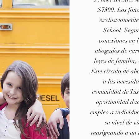
$7500. Los fond
exclusivamente
School. Segun
conexiones en l
abogados de vari
leyes de familia,
Este círculo de a
a las necesida
comunidad de Tust
oportunidad dad
empleo a individuo
su nivel de v
reasignando a un 