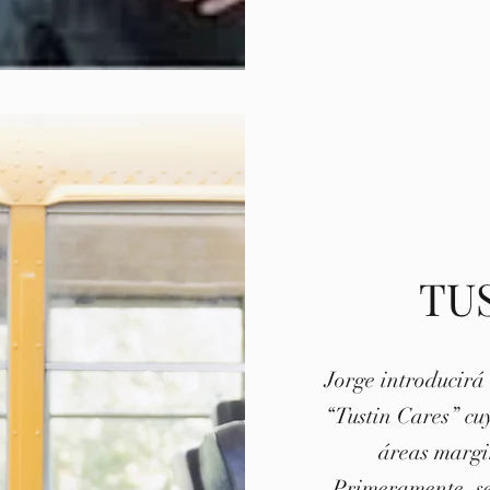
TU
Jorge introducirá
“Tustin Cares” cu
áreas margi
Primeramente, se