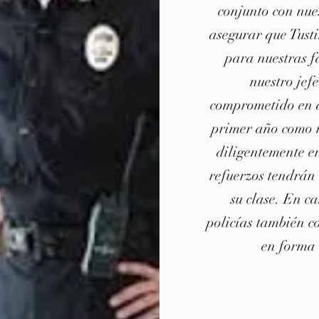
conjunto con nue
asegurar que Tust
para nuestras f
nuestro jef
comprometido en a
primer año como 
diligentemente e
refuerzos tendrán
su clase. En ca
policías también c
en forma 